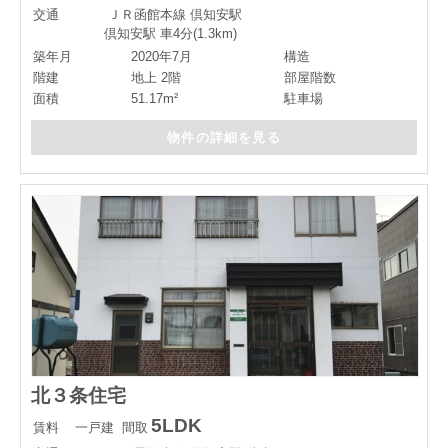
交通
ＪＲ函館本線 倶知安駅
倶知安駅 車4分(1.3km)
築年月
2020年7月
構造
階建
地上 2階
部屋階数
面積
51.17m²
駐車場
物件の詳細を見る
北３条住宅
5LDK
賃料
一戸建
間取