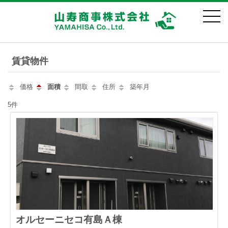
賃貸物件
価格
面積
間取
住所
築年月
5件
オルセーニセコ有島Ａ棟