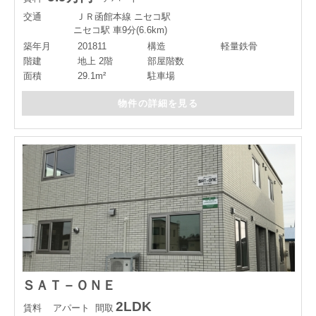
交通
ＪＲ函館本線 ニセコ駅
ニセコ駅 車9分(6.6km)
築年月
201811
構造
軽量鉄骨
階建
地上 2階
部屋階数
面積
29.1m²
駐車場
物件の詳細を見る
ＳＡＴ－ＯＮＥ
2LDK
賃料
アパート
間取