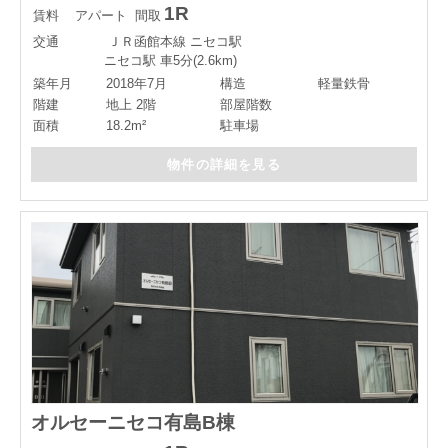
1R
賃料
アパート
間取
交通
ＪＲ函館本線 ニセコ駅
ニセコ駅 車5分(2.6km)
築年月
2018年7月
構造
軽量鉄骨
階建
地上 2階
部屋階数
面積
18.2m²
駐車場
物件の詳細を見る
オルセーニセコ有島B棟