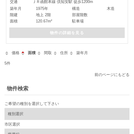
交通
ＪＲ函館本線 倶知安駅 徒歩1200m
築年月
1975年
構造
木造
階建
地上 2階
部屋階数
面積
120.67m²
駐車場
物件の詳細を見る
価格
面積
間取
住所
築年月
5件
前のページにもどる
物件検索
ご希望の種別を選択して下さい
市区選択