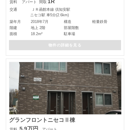
1R
賃料
アパート
間取
交通
ＪＲ函館本線 倶知安駅
ニセコ駅 車5分(2.6km)
築年月
2018年7月
構造
軽量鉄骨
階建
地上 2階
部屋階数
面積
18.2m²
駐車場
物件の詳細を見る
グランフロントニセコⅡ棟
5.9万円
賃料
アパート