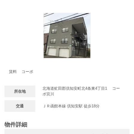
賃料
コーポ
北海道虻田郡倶知安町北4条東4丁目1 コー
所在地
ポ宮川
交通
ＪＲ函館本線 倶知安駅 徒歩18分
物件詳細