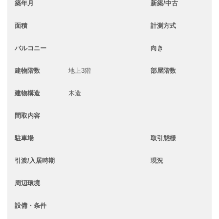
築年月
新築/中古
面積
計測方式
バルコニー
向き
建物階数
地上3階
部屋階数
建物構造
木造
間取内容
駐車場
取引態様
引渡/入居時期
現況
周辺環境
設備・条件