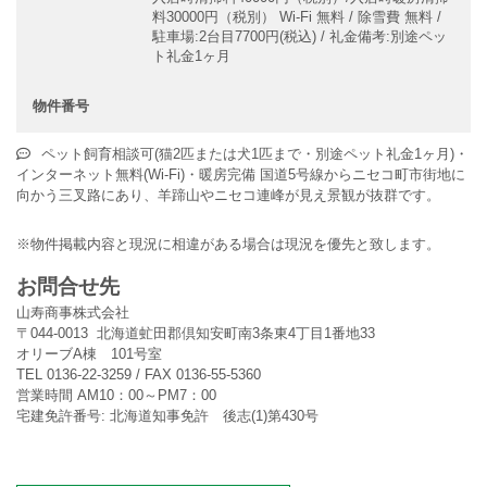
料30000円（税別） Wi-Fi 無料 / 除雪費 無料 /
駐車場:2台目7700円(税込) / 礼金備考:別途ペッ
ト礼金1ヶ月
物件番号
ペット飼育相談可(猫2匹または犬1匹まで・別途ペット礼金1ヶ月)・
インターネット無料(Wi-Fi)・暖房完備 国道5号線からニセコ町市街地に
向かう三叉路にあり、羊蹄山やニセコ連峰が見え景観が抜群です。
※物件掲載内容と現況に相違がある場合は現況を優先と致します。
お問合せ先
山寿商事株式会社
〒044-0013 北海道虻田郡倶知安町南3条東4丁目1番地33
オリーブA棟 101号室
TEL 0136-22-3259 / FAX 0136-55-5360
営業時間 AM10：00～PM7：00
宅建免許番号: 北海道知事免許 後志(1)第430号