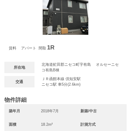
1R
賃料
アパート
間取
北海道虻田郡ニセコ町字有島 オルセーニセ
所在地
コ有島B棟
ＪＲ函館本線 倶知安駅
交通
ニセコ駅 車5分(2.6km)
物件詳細
築年月
2018年7月
新築/中古
面積
18.2m²
計測方式