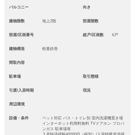
バルコニー
向き
建物階数
地上2階
部屋階数
部屋/区画番号
総戸/区画数
6戸
建物構造
軽量鉄骨
間取内容
駐車場
取引態様
引渡/入居時期
現況
周辺環境
設備・条件
ペット対応
バス・トイレ別
室内洗濯機置き場
インターネット利用料無料
TVドアホン
プロパ
ンガス
駐車場有
入居時清掃料40000円（税別）/入居時暖房清掃