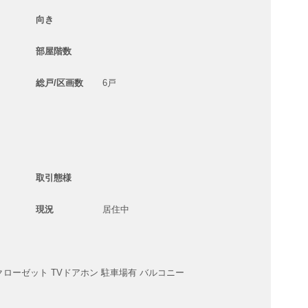
向き
部屋階数
総戸/区画数
6戸
取引態様
現況
居住中
Nクローゼット
TVドアホン
駐車場有
バルコニー