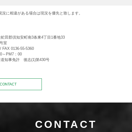
現況に相違がある場合は現況を優先と致します。
社
北海道虻田郡倶知安町南3条東4丁目1番地33
1号室
/ FAX 0136-55-5360
0～PM7：00
道知事免許 後志(1)第430号
CONTACT
CONTACT