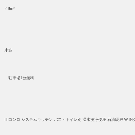
2.9m²
木造
駐車場1台無料
IHコンロ
システムキッチン
バス・トイレ別
温水洗浄便座
石油暖房
W.I